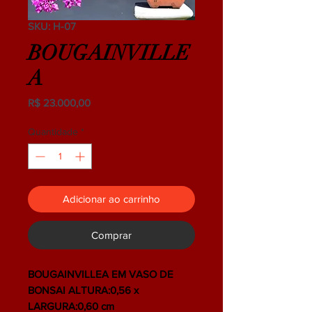
SKU: H-07
BOUGAINVILLE
A
Preço
R$ 23.000,00
Quantidade
*
Adicionar ao carrinho
Comprar
BOUGAINVILLEA EM VASO DE
BONSAI ALTURA:0,56 x
LARGURA:0,60 cm