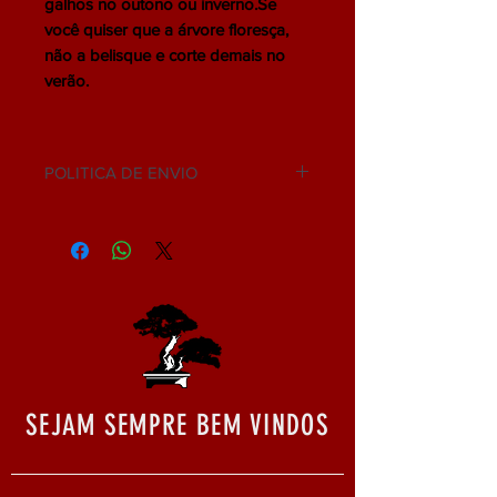
galhos no outono ou inverno.Se
você quiser que a árvore floresça,
não a belisque e corte demais no
verão.
POLITICA DE ENVIO
NÃO ACEITAMOS DEVOLUÇÃO.
SEJAM SEMPRE BEM VINDOS