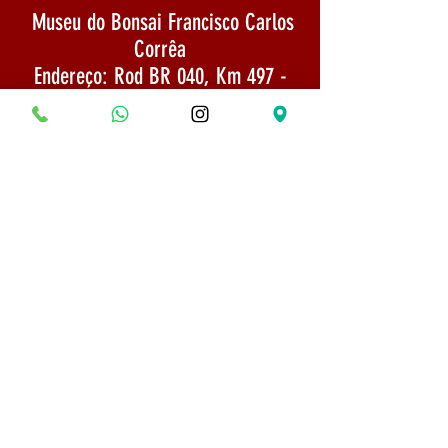
Museu do Bonsai Francisco Carlos
Corrêa
Endereço: Rod BR 040, Km 497 -
Esmeraldas / MG
CNPJ:
22.733.844
/0002-65
E-mail:
museubonsaifrancisco@gmail.com
Envio: Mercadoria enviada por SEDEX 1
a 3 dias após a confirmação do
pagamento
TELEFONE:
(31) 975254666
Politica de Envio
Segurança e Privacidade