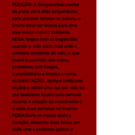
POSIÇÃO: A Bougainvillea precisa
de pleno sol e altas temperaturas
para produzir flores,e no outono, a
árvore deve ser levada para uma
area fresca com luz suficiente.
REGA: Regue bem as buganvílias
quando o solo secar, mas evite a
umidade constante do solo, o que
levará à podridão das raízes,
problemas com fungos,
suscetibilidade a insetos e morte.
ALIMENTAÇÃO: Aplique fertilizante
orgânico sólido uma vez por mês ou
use fertilizante líquido toda semana
durante a estação de crescimento e
a cada duas semanas no inverno.
PODA:Corte as mudas após a
floração, deixando duas folhas em
cada uma e podando galhos e