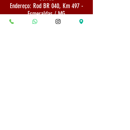
Endereço: Rod BR 040, Km 497 -
Esmeraldas / MG
CNPJ:
22.733.844
/0002-65
E-mail:
museubonsaifrancisco@gmail.com
Envio: Mercadoria enviada por SEDEX 1
a 3 dias após a confirmação do
pagamento
TELEFONE:
(31) 975254666
Politica de Envio
Segurança e Privacidade
© 2022 Todos os direitos reservados - Museu do