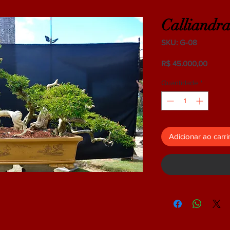
Calliandr
SKU: G-08
Preço
R$ 45.000,00
Quantidade
*
Adicionar ao carr