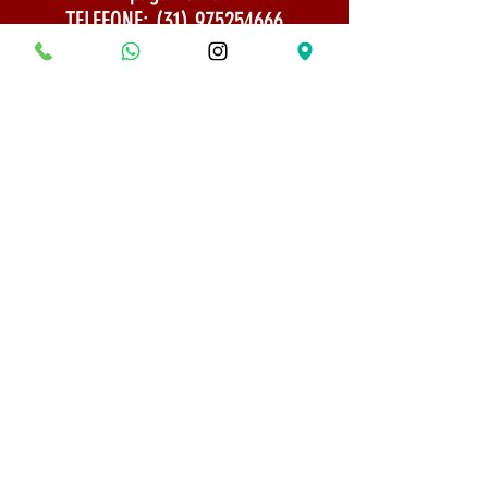
TELEFONE:
(31) 975254666
Politica de Envio
Segurança e Privacidade
© 2022 Todos os direitos reservados - Museu do
Bonsai