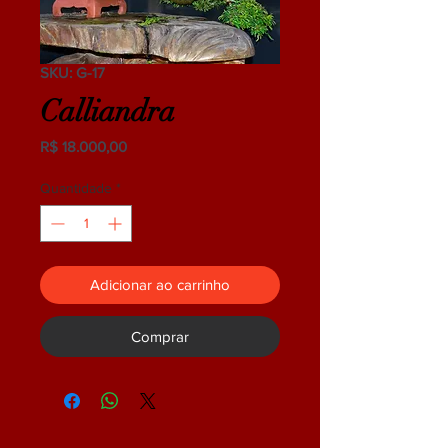
SKU: G-17
Calliandra
Preço
R$ 18.000,00
Quantidade
*
Adicionar ao carrinho
Comprar