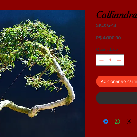
Calliandr
SKU: G-13
Preço
R$ 4.000,00
Quantidade
*
Adicionar ao carr