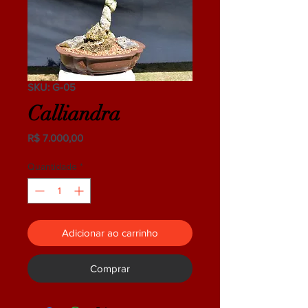
SKU: G-05
Calliandra
Preço
R$ 7.000,00
Quantidade
*
Adicionar ao carrinho
Comprar