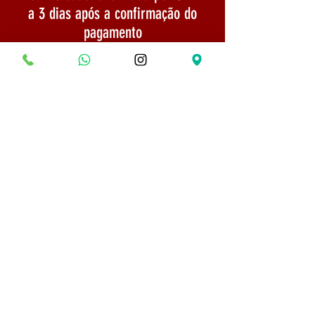
a 3 dias após a confirmação do
pagamento
TELEFONE:
(31) 975254666
Politica de Envio
Segurança e Privacidade
© 2022 Todos os direitos reservados - Museu do
Bonsai