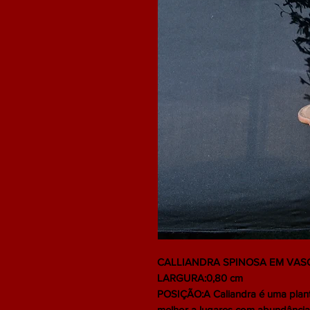
CALLIANDRA SPINOSA EM VASO
LARGURA:0,80 cm
POSIÇÃO:A Caliandra é uma planta 
melhor a lugares com abundância