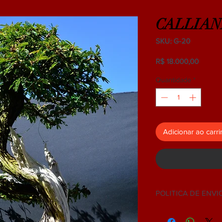
CALLIAN
SKU: G-20
Preço
R$ 18.000,00
Quantidade
*
Adicionar ao carr
POLITICA DE ENVI
NÃO ACEITAMOS 