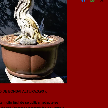
 DE BONSAI ALTURA:0,90 x
muito fácil de se cultivar, adapta-se
 de sol. Devemos protegê-las do vento e