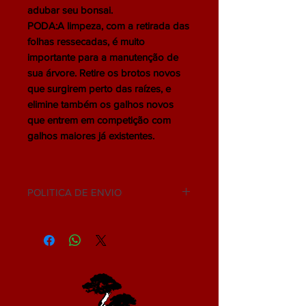
adubar seu bonsai.
PODA:A limpeza, com a retirada das
folhas ressecadas, é muito
importante para a manutenção de
sua árvore. Retire os brotos novos
que surgirem perto das raízes, e
elimine também os galhos novos
que entrem em competição com
galhos maiores já existentes.
POLITICA DE ENVIO
NÃO ACEITAMOS DEVOLUÇÃO.