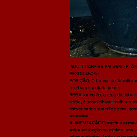
JABUTICABEIRA EM VASO PLÁST
PESO:4,450Kg
POSIÇÃO: O bonsai de Jabuticabei
recebam sol diretamente.
REGA:No verão, a rega da Jabuti
verão, é aconselhável molhar o s
estiver com a superfície seca, pa
excessiva.
ALIMENTAÇÃO:Durante a primavera
exige adubação,no mínimo uma v
micronutrientes. Após um transpl