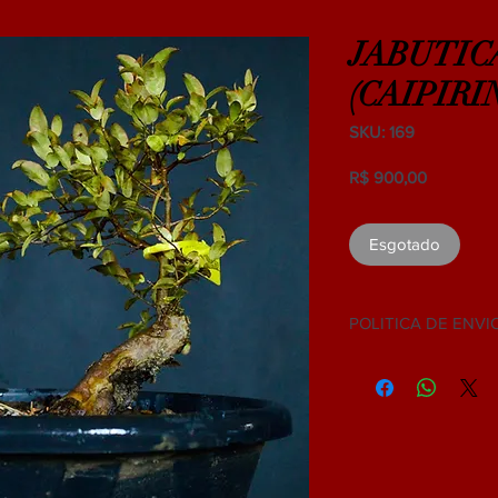
JABUTIC
(CAIPIRI
SKU: 169
Preço
R$ 900,00
Esgotado
POLITICA DE ENVI
NÃO ACEITAMOS 