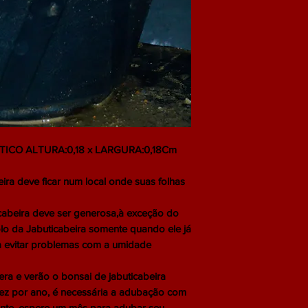
ICO ALTURA:0,18 x LARGURA:0,18Cm
ra deve ficar num local onde suas folhas
cabeira deve ser generosa,à exceção do
olo da Jabuticabeira somente quando ele já
ra evitar problemas com a umidade
 e verão o bonsai de jabuticabeira
ez por ano, é necessária a adubação com
ante, espere um mês para adubar seu