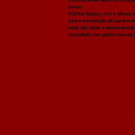
bonsai.
PODA:A limpeza, com a retirada d
para a manutenção de sua árvore.
perto das raízes, e elimine tamb
competição com galhos maiores já