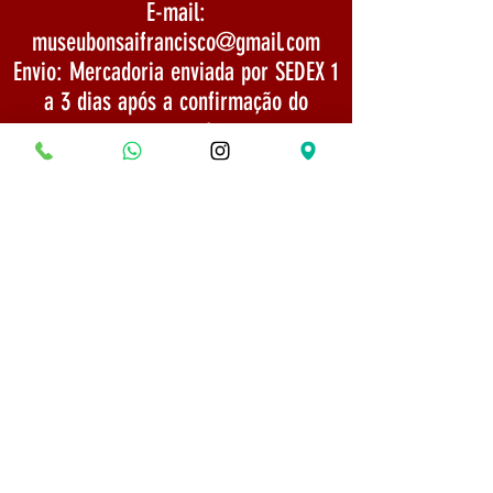
E-mail:
museubonsaifrancisco@gmail.com
Envio: Mercadoria enviada por SEDEX 1
a 3 dias após a confirmação do
pagamento
TELEFONE:
(31) 975254666
Politica de Envio
Segurança e Privacidade
© 2022 Todos os direitos reservados - Museu do
Bonsai