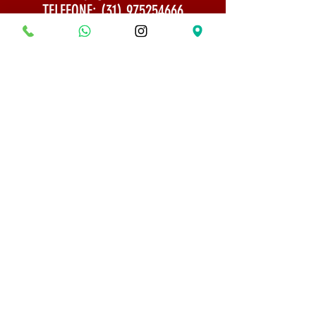
TELEFONE:
(31) 975254666
Politica de Envio
Segurança e Privacidade
© 2022 Todos os direitos reservados - Museu do
Bonsai