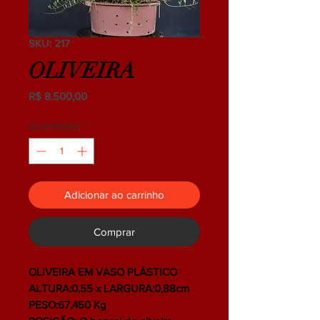
SKU: 217
OLIVEIRA
Preço
R$ 8.500,00
Quantidade
*
Adicionar ao carrinho
Comprar
OLIVEIRA EM VASO PLÁSTICO
ALTURA:0,55 x LARGURA:0,88cm
PESO:67,450 Kg