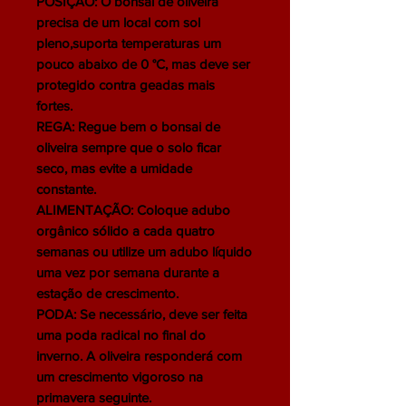
POSIÇÃO: O bonsai de oliveira
precisa de um local com sol
pleno,suporta temperaturas um
pouco abaixo de 0 °C, mas deve ser
protegido contra geadas mais
fortes.
REGA: Regue bem o bonsai de
oliveira sempre que o solo ficar
seco, mas evite a umidade
constante.
ALIMENTAÇÃO: Coloque adubo
orgânico sólido a cada quatro
semanas ou utilize um adubo líquido
uma vez por semana durante a
estação de crescimento.
PODA: Se necessário, deve ser feita
uma poda radical no final do
inverno. A oliveira responderá com
um crescimento vigoroso na
primavera seguinte.