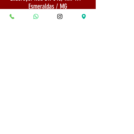
Esmeraldas / MG
CNPJ:
22.733.844
/0002-65
E-mail:
museubonsaifrancisco@gmail.com
Envio: Mercadoria enviada por SEDEX 1
a 3 dias após a confirmação do
pagamento
TELEFONE:
(31) 975254666
Politica de Envio
Segurança e Privacidade
© 2022 Todos os direitos reservados - Museu do
Bonsai