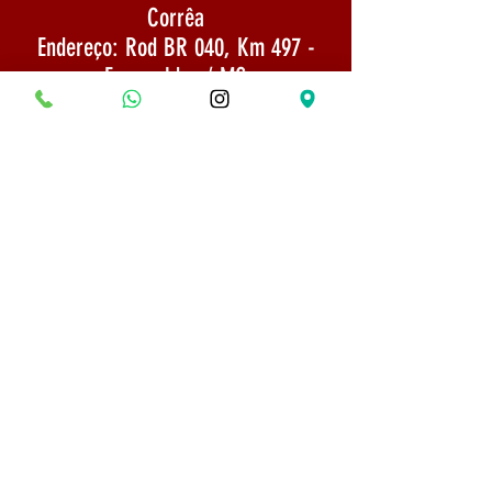
Corrêa
Endereço: Rod BR 040, Km 497 -
Esmeraldas / MG
CNPJ:
22.733.844
/0002-65
E-mail:
museubonsaifrancisco@gmail.com
Envio: Mercadoria enviada por SEDEX 1
a 3 dias após a confirmação do
pagamento
TELEFONE:
(31) 975254666
Politica de Envio
Segurança e Privacidade