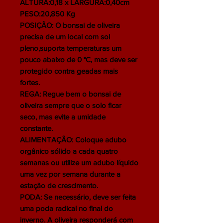
ALTURA:0,18 x LARGURA:0,40cm
PESO:20,850 Kg
POSIÇÃO: O bonsai de oliveira
precisa de um local com sol
pleno,suporta temperaturas um
pouco abaixo de 0 °C, mas deve ser
protegido contra geadas mais
fortes.
REGA: Regue bem o bonsai de
oliveira sempre que o solo ficar
seco, mas evite a umidade
constante.
ALIMENTAÇÃO: Coloque adubo
orgânico sólido a cada quatro
semanas ou utilize um adubo líquido
uma vez por semana durante a
estação de crescimento.
PODA: Se necessário, deve ser feita
uma poda radical no final do
inverno. A oliveira responderá com