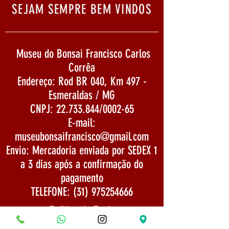
SEJAM SEMPRE BEM VINDOS
Museu do Bonsai Francisco Carlos
Corrêa
Endereço: Rod BR 040, Km 497 -
Esmeraldas / MG
CNPJ:
22.733.844
/0002-65
E-mail:
museubonsaifrancisco@gmail.com
Envio: Mercadoria enviada por SEDEX 1
a 3 dias após a confirmação do
pagamento
TELEFONE:
(31) 975254666
Politica de Envio
Segurança e Privacidade