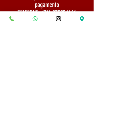
pagamento
TELEFONE:
(31) 975254666
Politica de Envio
Segurança e Privacidade
© 2022 Todos os direitos reservados - Museu do
Bonsai