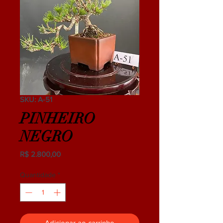
SKU: A-51
PINHEIRO
NEGRO
Preço
R$ 2.800,00
Quantidade
*
Adicionar ao carrinho