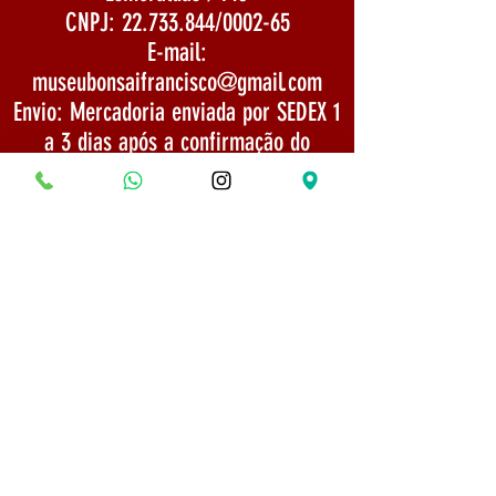
CNPJ:
22.733.844
/0002-65
E-mail:
museubonsaifrancisco@gmail.com
Envio: Mercadoria enviada por SEDEX 1
a 3 dias após a confirmação do
pagamento
TELEFONE:
(31) 975254666
Politica de Envio
Segurança e Privacidade
© 2022 Todos os direitos reservados - Museu do
Bonsai