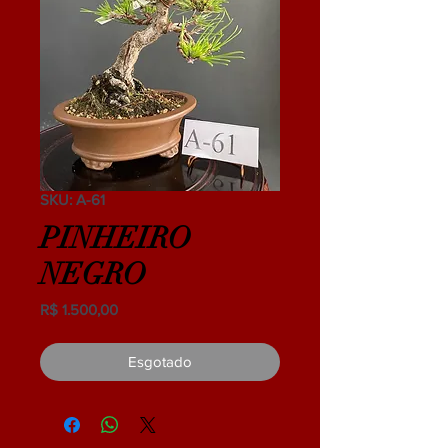
SKU: A-61
PINHEIRO
NEGRO
Preço
R$ 1.500,00
Esgotado