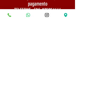
pagamento
TELEFONE:
(31) 975254666
Politica de Envio
Segurança e Privacidade
© 2022 Todos os direitos reservados - Museu do
Bonsai