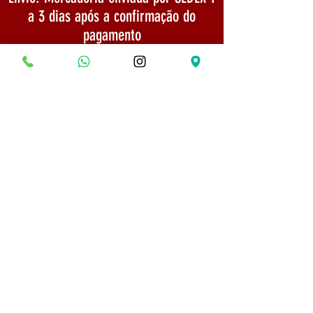
a 3 dias após a confirmação do
pagamento
TELEFONE:
(31) 975254666
Politica de Envio
Segurança e Privacidade
© 2022 Todos os direitos reservados - Museu do
Bonsai