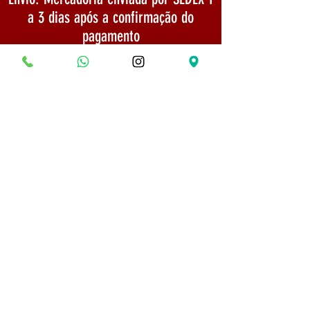
a 3 dias após a confirmação do
pagamento
TELEFONE:
(31) 975254666
Politica de Envio
Segurança e Privacidade
© 2022 Todos os direitos reservados - Museu do
Bonsai