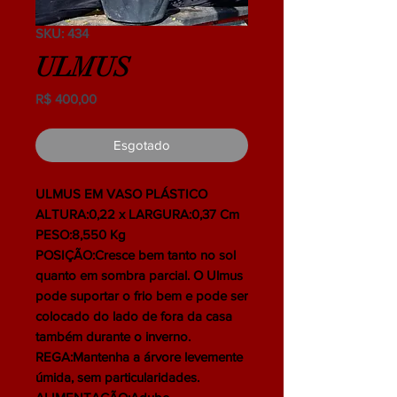
SKU: 434
ULMUS
Preço
R$ 400,00
Esgotado
ULMUS EM VASO PLÁSTICO
ALTURA:0,22 x LARGURA:0,37 Cm
PESO:8,550 Kg
POSIÇÃO:Cresce bem tanto no sol
quanto em sombra parcial. O Ulmus
pode suportar o frio bem e pode ser
colocado do lado de fora da casa
também durante o inverno.
REGA:Mantenha a árvore levemente
úmida, sem particularidades.