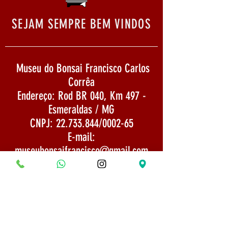
SEJAM SEMPRE BEM VINDOS
Museu do Bonsai Francisco Carlos
Corrêa
Endereço: Rod BR 040, Km 497 -
Esmeraldas / MG
CNPJ:
22.733.844
/0002-65
E-mail:
museubonsaifrancisco@gmail.com
Envio: Mercadoria enviada por SEDEX 1
a 3 dias após a confirmação do
pagamento
TELEFONE:
(31) 975254666
Politica de Envio