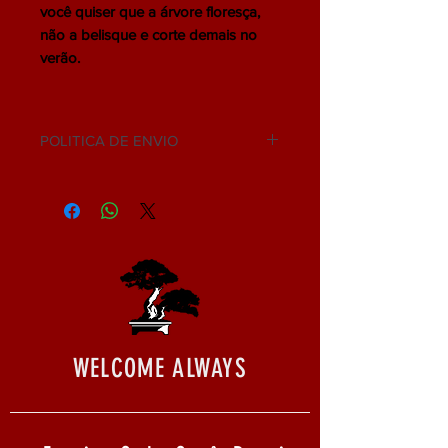
você quiser que a árvore floresça,
não a belisque e corte demais no
verão.
POLITICA DE ENVIO
NÃO ACEITAMOS DEVOLUÇÃO.
WELCOME ALWAYS