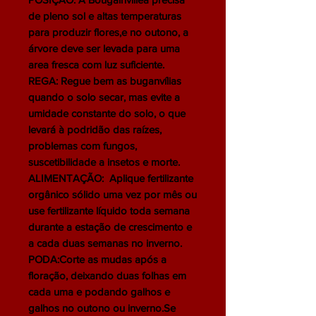
de pleno sol e altas temperaturas
para produzir flores,e no outono, a
árvore deve ser levada para uma
area fresca com luz suficiente.
REGA: Regue bem as buganvílias
quando o solo secar, mas evite a
umidade constante do solo, o que
levará à podridão das raízes,
problemas com fungos,
suscetibilidade a insetos e morte.
ALIMENTAÇÃO: Aplique fertilizante
orgânico sólido uma vez por mês ou
use fertilizante líquido toda semana
durante a estação de crescimento e
a cada duas semanas no inverno.
PODA:Corte as mudas após a
floração, deixando duas folhas em
cada uma e podando galhos e
galhos no outono ou inverno.Se