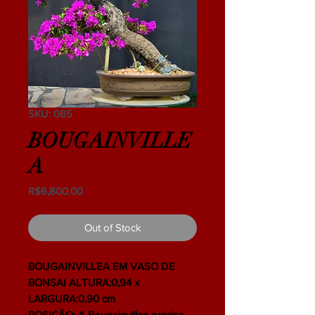
SKU: 085
BOUGAINVILLE
A
Price
R$6,800.00
Out of Stock
BOUGAINVILLEA EM VASO DE
BONSAI ALTURA:0,94 x
LARGURA:0,90 cm
POSIÇÃO: A Bougainvillea precisa