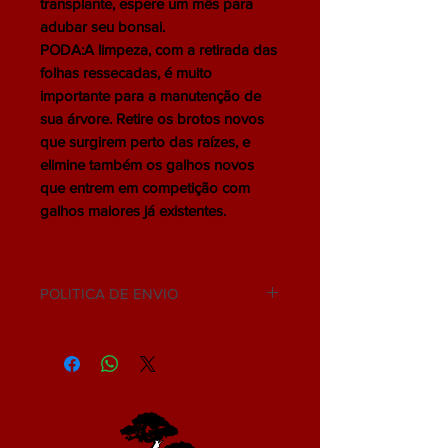
transplante, espere um mês para
adubar seu bonsai.
PODA:A limpeza, com a retirada das
folhas ressecadas, é muito
importante para a manutenção de
sua árvore. Retire os brotos novos
que surgirem perto das raízes, e
elimine também os galhos novos
que entrem em competição com
galhos maiores já existentes.
POLITICA DE ENVIO
NÃO ACEITAMOS DEVOLUÇÃO.