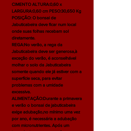
CIMENTO ALTURA:0,60 x
LARGURA:0,60 cm PESO:30,650 Kg
POSIÇÃO: O bonsai de
Jabuticabeira deve ficar num local
onde suas folhas recebam sol
diretamente.
REGA:No verão, a rega da
Jabuticabeira deve ser generosa,à
exceção do verão, é aconselhável
molhar o solo da Jabuticabeira
somente quando ele já estiver com a
superfície seca, para evitar
problemas com a umidade
excessiva.
ALIMENTAÇÃO:Durante a primavera
e verão o bonsai de jabuticabeira
exige adubação,no mínimo uma vez
por ano, é necessária a adubação
com micronutrientes. Após um