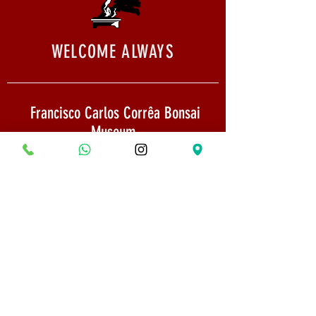
WELCOME ALWAYS
Francisco Carlos Corrêa Bonsai
Museum
Address: Rod BR 040, Km 497 -
Esmeraldas / MG
CNPJ: 22,733,844/0002-65
Email:
museumbonsaifrancisco@gmail.com
Shipping: Goods sent by SEDEX 1 to 3
days after payment confirmation
PHONE:
(31) 98618-5529
Shipping Policy