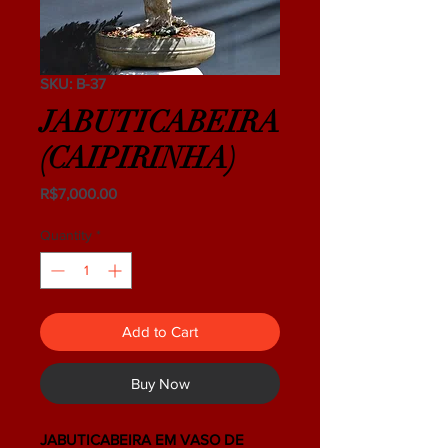
SKU: B-37
JABUTICABEIRA
(CAIPIRINHA)
Price
R$7,000.00
Quantity
*
Add to Cart
Buy Now
JABUTICABEIRA EM VASO DE