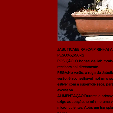
JABUTICABEIRA (CAIPIRINHA) A
PESO:45,650kg
POSIÇÃO: O bonsai de Jabuticabei
recebam sol diretamente.
REGA:No verão, a rega da Jabuti
verão, é aconselhável molhar o s
estiver com a superfície seca, pa
excessiva.
ALIMENTAÇÃO:Durante a primavera
exige adubação,no mínimo uma v
micronutrientes. Após um transpl