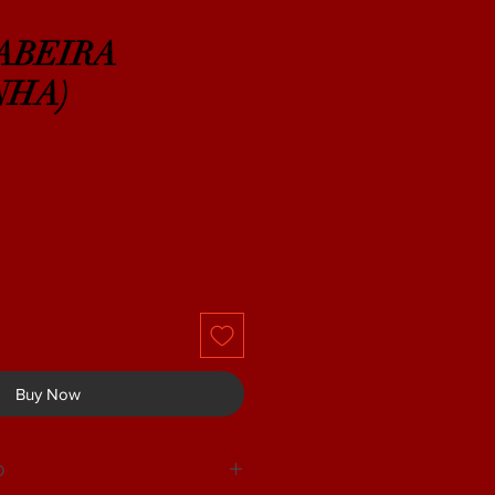
ABEIRA
NHA)
Buy Now
O