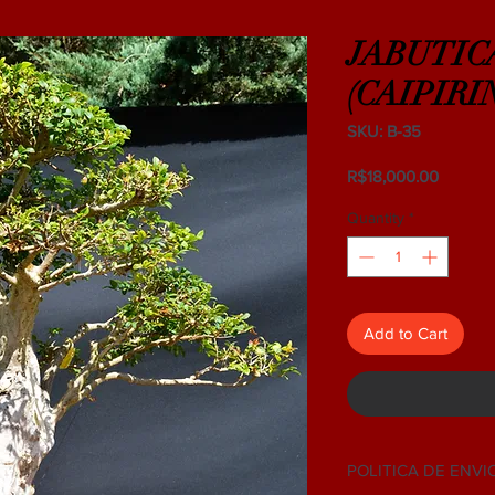
JABUTIC
(CAIPIRI
SKU: B-35
Price
R$18,000.00
Quantity
*
Add to Cart
POLITICA DE ENVI