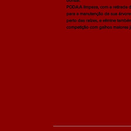
bonsai.
PODA:A limpeza, com a retirada d
para a manutenção de sua árvore.
perto das raízes, e elimine tamb
competição com galhos maiores já