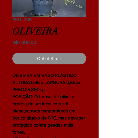
SKU: 205
OLIVEIRA
Price
R$7,000.00
Out of Stock
OLIVEIRA EM VASO PLÁSTICO
ALTURA:0,35 x LARGURA:0,65cm
PESO:35,850kg
POSIÇÃO: O bonsai de oliveira
precisa de um local com sol
pleno,suporta temperaturas um
pouco abaixo de 0 °C, mas deve ser
protegido contra geadas mais
fortes.