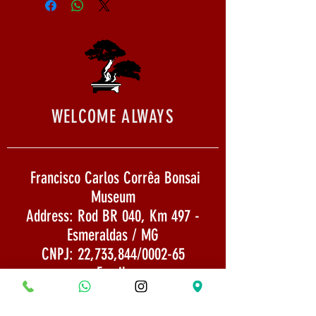
WELCOME ALWAYS
Francisco Carlos Corrêa Bonsai
Museum
Address: Rod BR 040, Km 497 -
Esmeraldas / MG
CNPJ: 22,733,844/0002-65
Email:
museumbonsaifrancisco@gmail.com
Shipping: Goods sent by SEDEX 1 to 3