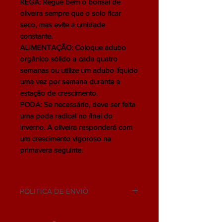
REGA: Regue bem o bonsai de
oliveira sempre que o solo ficar
seco, mas evite a umidade
constante.
ALIMENTAÇÃO: Coloque adubo
orgânico sólido a cada quatro
semanas ou utilize um adubo líquido
uma vez por semana durante a
estação de crescimento.
PODA: Se necessário, deve ser feita
uma poda radical no final do
inverno. A oliveira responderá com
um crescimento vigoroso na
primavera seguinte.
POLITICA DE ENVIO
NÃO ACEITAMOS DEVOLUÇÃO.