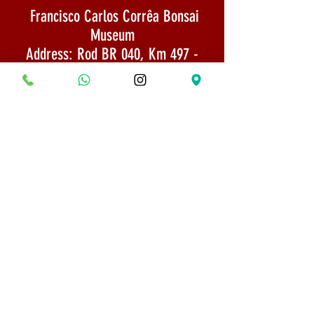
Francisco Carlos Corrêa Bonsai
Museum
Address: Rod BR 040, Km 497 -
Esmeraldas / MG
CNPJ: 22,733,844/0002-65
Email:
museumbonsaifrancisco@gmail.com
Shipping: Goods sent by SEDEX 1 to 3
days after payment confirmation
PHONE:
(31) 98618-5529
Shipping Policy
Security and Privacy