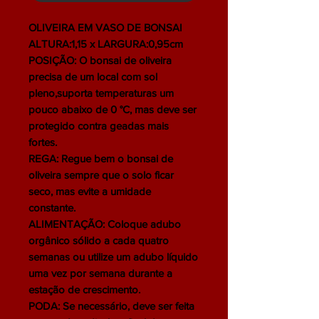
OLIVEIRA EM VASO DE BONSAI
ALTURA:1,15 x LARGURA:0,95cm
POSIÇÃO: O bonsai de oliveira
precisa de um local com sol
pleno,suporta temperaturas um
pouco abaixo de 0 °C, mas deve ser
protegido contra geadas mais
fortes.
REGA: Regue bem o bonsai de
oliveira sempre que o solo ficar
seco, mas evite a umidade
constante.
ALIMENTAÇÃO: Coloque adubo
orgânico sólido a cada quatro
semanas ou utilize um adubo líquido
uma vez por semana durante a
estação de crescimento.
PODA: Se necessário, deve ser feita