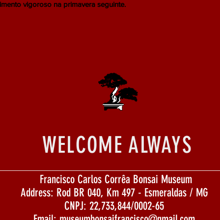
imento vigoroso na primavera seguinte.
WELCOME ALWAYS
Francisco Carlos Corrêa Bonsai Museum
Address: Rod BR 040, Km 497 - Esmeraldas / MG
CNPJ: 22,733,844/0002-65
Email:
museumbonsaifrancisco@gmail.com