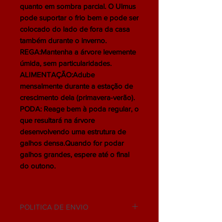
quanto em sombra parcial. O Ulmus
pode suportar o frio bem e pode ser
colocado do lado de fora da casa
também durante o inverno.
REGA:Mantenha a árvore levemente
úmida, sem particularidades.
ALIMENTAÇÃO:Adube
mensalmente durante a estação de
crescimento dela (primavera-verão).
PODA: Reage bem à poda regular, o
que resultará na árvore
desenvolvendo uma estrutura de
galhos densa.Quando for podar
galhos grandes, espere até o final
do outono.
POLITICA DE ENVIO