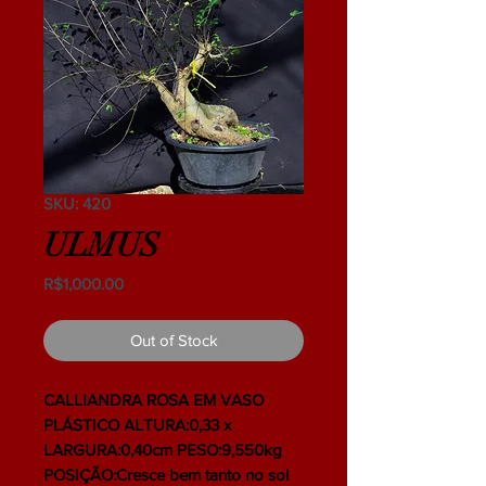
SKU: 420
ULMUS
Price
R$1,000.00
Out of Stock
CALLIANDRA ROSA EM VASO
PLÁSTICO ALTURA:0,33 x
LARGURA:0,40cm PESO:9,550kg
POSIÇÃO:Cresce bem tanto no sol