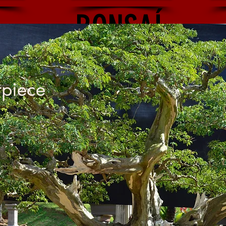
BONSAÍ
rpiece