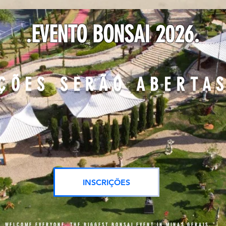
.EVENTO BONSAI 2026.
ÇÕES SERÃO ABERTA
INSCRIÇÕES
.WELCOME EVERYONE, THE BIGGEST BONSAI EVENT IN MINAS GERAIS.