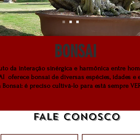
BONSAI
fruto da interação sinérgica e harmônica entre h
I oferece bonsai de diversas espécies, idades e e
onsai: é preciso cultivá-lo para está sempre VER
FALE CONOSCO