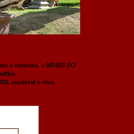
omem e natureza. o MUSEU DO
stilos.
DE, saudável e vivo.